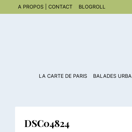
Aller
A PROPOS | CONTACT
BLOGROLL
au
contenu
LA CARTE DE PARIS
BALADES URBA
DSC04824