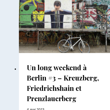
ALLEMAGNE
DU
NORD
ALLEMAGNE
Un long weekend à
|
EUROPE
Berlin #3 – Kreuzberg,
|
STREET
Friedrichshain et
ART
Prenzlauerberg
Par
4 mai 2013