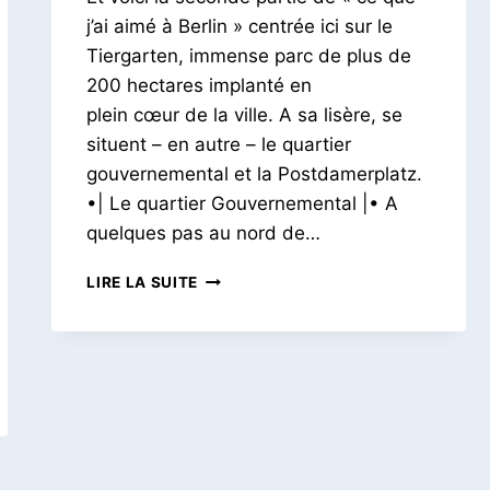
Pois
j’ai aimé à Berlin » centrée ici sur le
Tiergarten, immense parc de plus de
200 hectares implanté en
plein cœur de la ville. A sa lisère, se
situent – en autre – le quartier
gouvernemental et la Postdamerplatz.
•| Le quartier Gouvernemental |• A
quelques pas au nord de…
UN
LIRE LA SUITE
LONG
WEEKEND
À
BERLIN
#2
–
TIERGARTEN
ET
POSTDAMERPLATZ