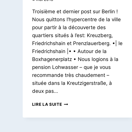
Le
Troisième et dernier post sur Berlin !
Petit
Pois
Nous quittons l’hypercentre de la ville
pour partir à la découverte des
quartiers situés à l’est: Kreuzberg,
Friedrichshain et Prenzlauerberg. •| le
Friedrichshain |• • Autour de la
Boxhagenerplatz • Nous logions à la
pension Lohwasser – que je vous
recommande très chaudement –
située dans la Kreutzigerstraße, à
deux pas…
UN
LIRE LA SUITE
LONG
WEEKEND
À
BERLIN