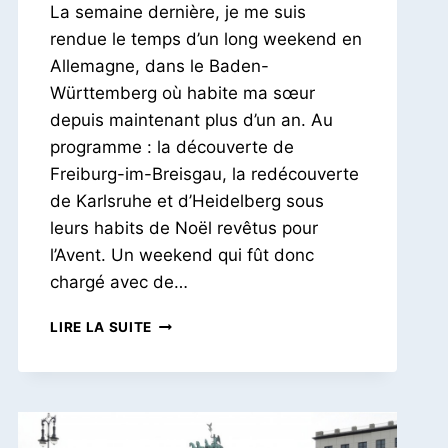
La semaine dernière, je me suis
Petit
Pois
rendue le temps d’un long weekend en
Allemagne, dans le Baden-
Württemberg où habite ma sœur
depuis maintenant plus d’un an. Au
programme : la découverte de
Freiburg-im-Breisgau, la redécouverte
de Karlsruhe et d’Heidelberg sous
leurs habits de Noël revêtus pour
l’Avent. Un weekend qui fût donc
chargé avec de…
L’AVENT
LIRE LA SUITE
EN
ALLEMAGNE
|
KARLSRUHE,
HEIDELBERG
ET