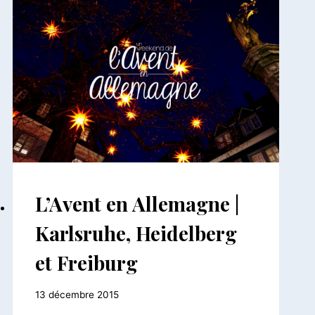
ALLEMAGNE
L’Avent en Allemagne |
|
EUROPE
Karlsruhe, Heidelberg
et Freiburg
Par
13 décembre 2015
Le