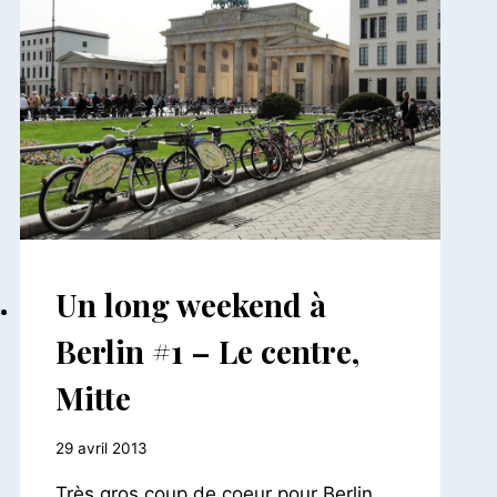
FREIBURG
ALLEMAGNE
Un long weekend à
|
EUROPE
Berlin #1 – Le centre,
Mitte
Par
29 avril 2013
Le
Très gros coup de coeur pour Berlin
Petit