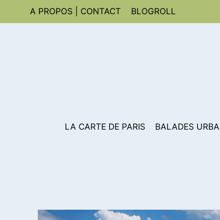
Aller
A PROPOS | CONTACT
BLOGROLL
au
contenu
LA CARTE DE PARIS
BALADES URBA