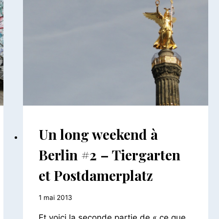
ALLEMAGNE
Un long weekend à
|
EUROPE
Berlin #2 – Tiergarten
et Postdamerplatz
Par
1 mai 2013
Le
Et voici la seconde partie de « ce que
Petit