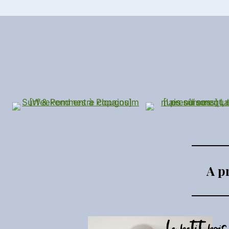
#3
–
KREUZBERG,
FRIEDRICHSHAIN
ET
PRENZLAUERBERG
A p