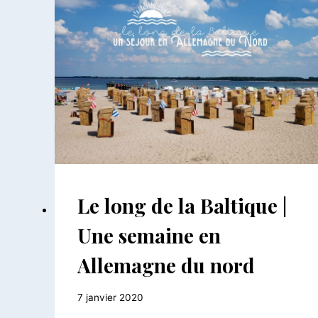
AILLEURS
Le long de la Baltique |
|
ALLEMAGNE
Une semaine en
|
EUROPE
Allemagne du nord
Par
7 janvier 2020
Le