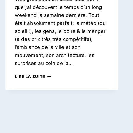
Pois
que j’ai découvert le temps d’un long
weekend la semaine dernière. Tout
était absolument parfait: la météo (du
soleil !), les gens, le boire & le manger
(à des prix très très compétitifs),
l’ambiance de la ville et son
mouvement, son architecture, les
surprises au coin de la…
UN
LIRE LA SUITE
LONG
WEEKEND
À
BERLIN
#1
–
LE
CENTRE,
MITTE