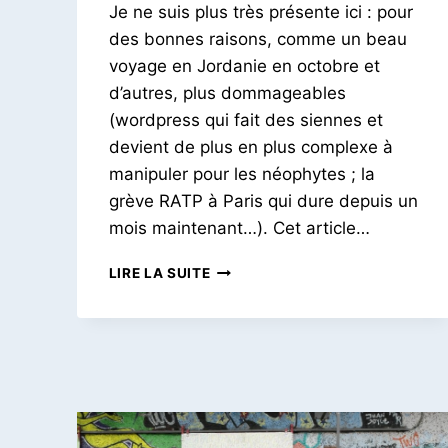
Je ne suis plus très présente ici : pour
Petit
Pois
des bonnes raisons, comme un beau
voyage en Jordanie en octobre et
d’autres, plus dommageables
(wordpress qui fait des siennes et
devient de plus en plus complexe à
manipuler pour les néophytes ; la
grève RATP à Paris qui dure depuis un
mois maintenant…). Cet article…
LE
LIRE LA SUITE
LONG
DE
LA
BALTIQUE
|
UNE
SEMAINE
EN