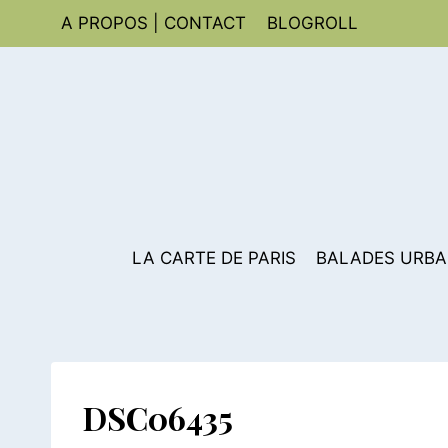
Aller
A PROPOS | CONTACT
BLOGROLL
au
contenu
LA CARTE DE PARIS
BALADES URBA
DSC06435