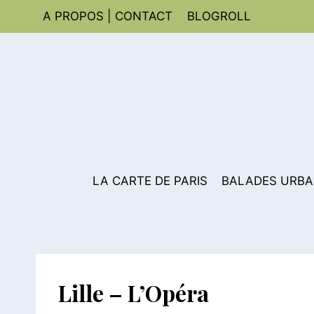
Aller
A PROPOS | CONTACT
BLOGROLL
au
contenu
LA CARTE DE PARIS
BALADES URBA
Lille – L’Opéra