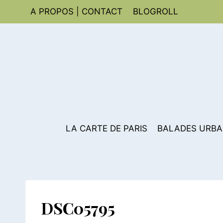
Aller
A PROPOS | CONTACT
BLOGROLL
au
contenu
LA CARTE DE PARIS
BALADES URBA
DSC05795