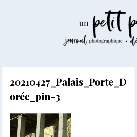
Aller
au
contenu
20210427_Palais_Porte_D
orée_pin-3