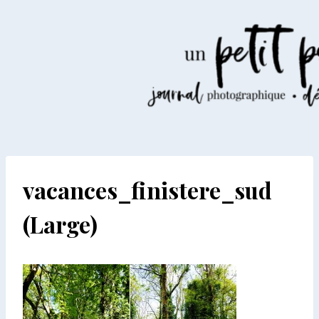
Aller
au
contenu
vacances_finistere_sud
(Large)