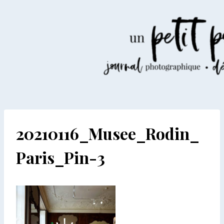
Aller
au
contenu
20210116_Musee_Rodin_
Paris_Pin-3