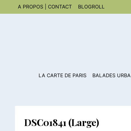
Aller
A PROPOS | CONTACT
BLOGROLL
au
contenu
LA CARTE DE PARIS
BALADES URBA
DSC01841 (Large)