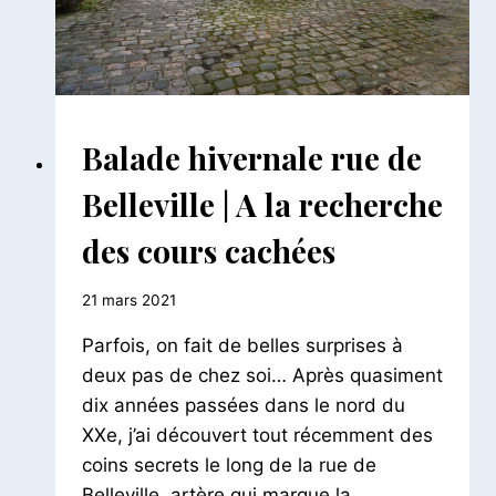
BALADES
Balade hivernale rue de
PARISIENNES
|
Belleville | A la recherche
BALADES
URBAINES
des cours cachées
Par
21 mars 2021
Le
Parfois, on fait de belles surprises à
Petit
Pois
deux pas de chez soi… Après quasiment
dix années passées dans le nord du
XXe, j’ai découvert tout récemment des
coins secrets le long de la rue de
Belleville, artère qui marque la