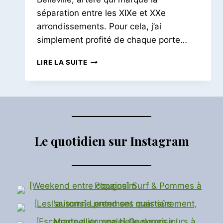
séparation entre les XIXe et XXe
arrondissements. Pour cela, j’ai
simplement profité de chaque porte…
BALADE
LIRE LA SUITE
HIVERNALE
RUE
DE
BELLEVILLE
|
A
LA
Le quotidien sur Instagram
RECHERCHE
DES
COURS
CACHÉES