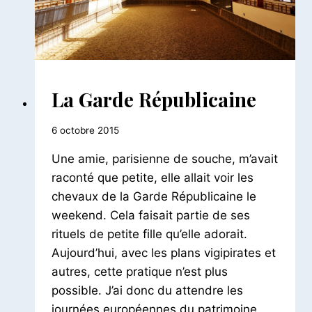
DÉCOUVERTES
La Garde Républicaine
INSOLITES
|
Par
6 octobre 2015
HISTORIQUES
|
Le
Une amie, parisienne de souche, m’avait
LIEUX
Petit
Pois
raconté que petite, elle allait voir les
chevaux de la Garde Républicaine le
weekend. Cela faisait partie de ses
rituels de petite fille qu’elle adorait.
Aujourd’hui, avec les plans vigipirates et
autres, cette pratique n’est plus
possible. J’ai donc du attendre les
journées européennes du patrimoine