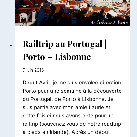
AILLEURS
Railtrip au Portugal |
|
EUROPE
Porto – Lisbonne
|
PORTUGAL
Par
7 juin 2016
Le
Début Avril, je me suis envolée direction
Petit
Pois
Porto pour une semaine à la découverte
du Portugal, de Porto à Lisbonne. Je
suis partie avec mon amie Laurie et
cette fois ci nous avons opté pour un
railtrip (souvenez vous de notre roadtrip
à pieds en Irlande). Après un début