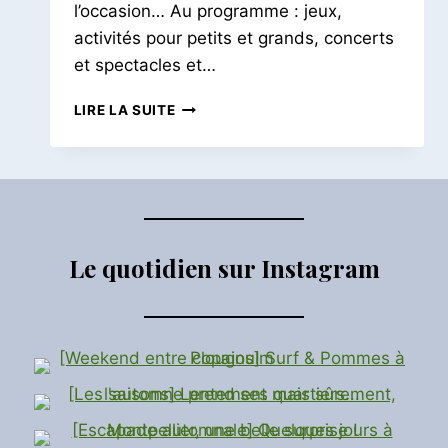
l’occasion… Au programme : jeux,
activités pour petits et grands, concerts
et spectacles et…
THE
LIRE LA SUITE
BRIDGE
|
FESTIVAL
LA
VOIE
EST
LIBRE,
Le quotidien sur Instagram
MONTREUIL