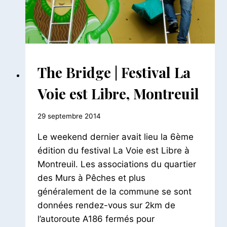
ALTERNATIFS
The Bridge | Festival La
|
STREET
Voie est Libre, Montreuil
ART
Par
29 septembre 2014
Le
Le weekend dernier avait lieu la 6ème
Petit
Pois
édition du festival La Voie est Libre à
Montreuil. Les associations du quartier
des Murs à Pêches et plus
généralement de la commune se sont
données rendez-vous sur 2km de
l’autoroute A186 fermés pour