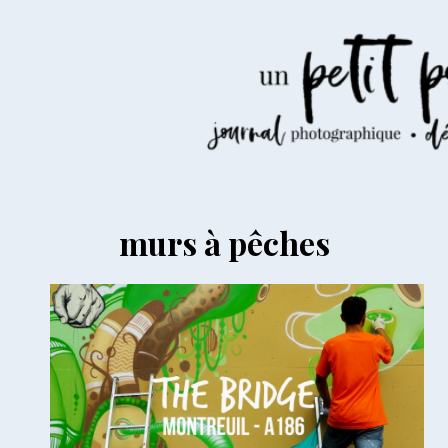
Aller
au
contenu
murs à pêches