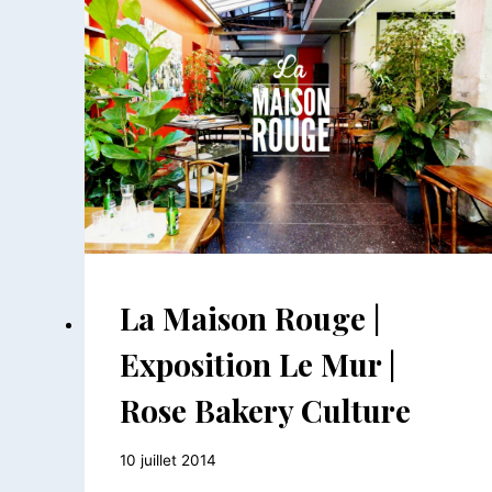
BAR
La Maison Rouge |
-
RESTAURANTS
Exposition Le Mur |
|
EXPOS
Rose Bakery Culture
|
LIEUX
|
Par
10 juillet 2014
MUSÉES
Le