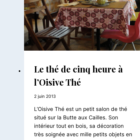
BAKERY
CULTURE
BAR
Le thé de cinq heure à
-
RESTAURANTS
l’Oisive Thé
Par
2 juin 2013
Le
L’Oisive Thé est un petit salon de thé
Petit
Pois
situé sur la Butte aux Cailles. Son
intérieur tout en bois, sa décoration
très soignée avec mille petits objets en