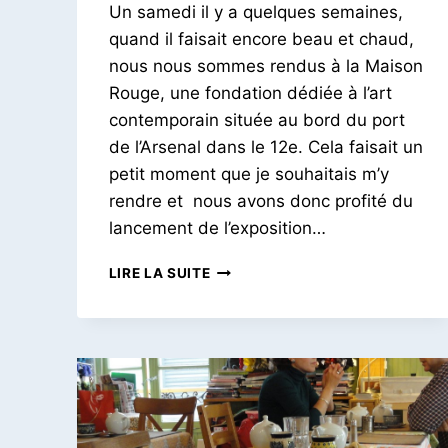
ET
Un samedi il y a quelques semaines,
Petit
CENTRES
Pois
quand il faisait encore beau et chaud,
CULTURELS
nous nous sommes rendus à la Maison
Rouge, une fondation dédiée à l’art
contemporain située au bord du port
de l’Arsenal dans le 12e. Cela faisait un
petit moment que je souhaitais m’y
rendre et nous avons donc profité du
lancement de l’exposition…
LA
LIRE LA SUITE
MAISON
ROUGE
|
EXPOSITION
LE
MUR
|
ROSE