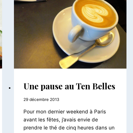
BAR
Une pause au Ten Belles
-
RESTAURANTS
Par
29 décembre 2013
|
LE
Le
Pour mon dernier weekend à Paris
MONDE
Petit
À
Pois
avant les fêtes, j’avais envie de
PARIS
prendre le thé de cinq heures dans un