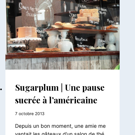
BAR
Sugarplum | Une pause
-
RESTAURANTS
sucrée à l’américaine
|
LE
MONDE
Par
7 octobre 2013
À
Le
PARIS
Depuis un bon moment, une amie me
Petit
Pois
vantait les gâteaux d’un salon de thé