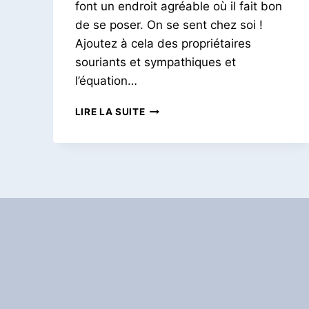
font un endroit agréable où il fait bon
de se poser. On se sent chez soi !
Ajoutez à cela des propriétaires
souriants et sympathiques et
l’équation…
LE
LIRE LA SUITE
THÉ
DE
CINQ
HEURE
À
L’OISIVE
THÉ