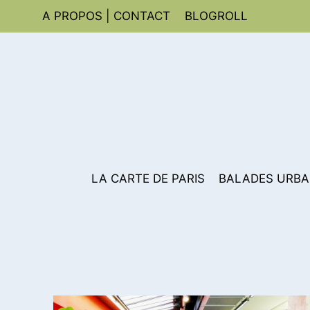
Aller
A PROPOS | CONTACT
BLOGROLL
au
contenu
LA CARTE DE PARIS
BALADES URBA