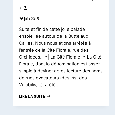
URBAINES
#2
Par
26 juin 2015
Le
Suite et fin de cette jolie balade
Petit
Pois
ensoleillée autour de la Butte aux
Cailles. Nous nous étions arrêtés à
l’entrée de la Cité Florale, rue des
Orchidées… •| La Cité Florale |• La Cité
Florale, dont la dénomination est assez
simple à deviner après lecture des noms
de rues évocateurs (des Iris, des
Volubilis,…), a été…
UNE
LIRE LA SUITE
BALADE
AUTOUR
DE