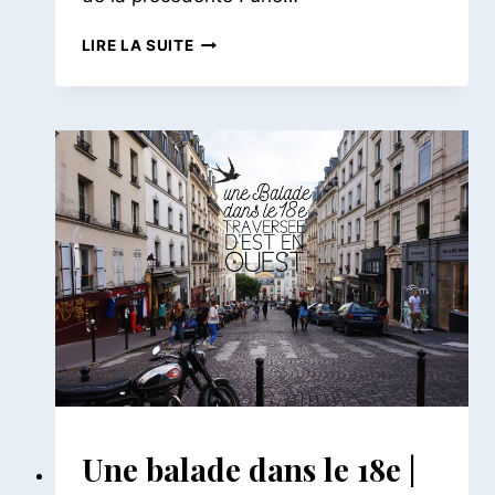
BALADE
LIRE LA SUITE
DANS
LE
11E
|
DE
BELLEVILLE
À
MÉNILMONTANT
BALADES
Une balade dans le 18e |
PARISIENNES