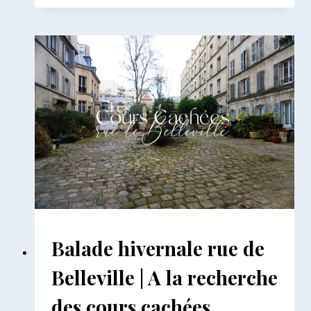
LE
SUD
DU
16E
|
RUES
CACHÉES
ET
ART
NOUVEAU
BALADES
Balade hivernale rue de
PARISIENNES
|
Belleville | A la recherche
BALADES
URBAINES
des cours cachées