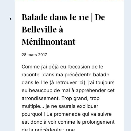
BALADES
Balade dans le 11e | De
PARISIENNES
|
Belleville à
BALADES
URBAINES
Ménilmontant
Par
28 mars 2017
Le
Comme j’ai déjà eu l’occasion de le
Petit
Pois
raconter dans ma précédente balade
dans le 11e (à retrouver ici), j’ai toujours
eu beaucoup de mal à appréhender cet
arrondissement. Trop grand, trop
multiple… je ne saurais expliquer
pourquoi ! La promenade qui va suivre
est donc à voir comme le prolongement
de la précédente : une…