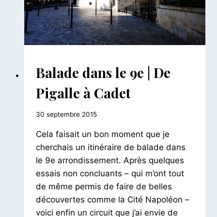
BALADES
Balade dans le 9e | De
PARISIENNES
|
Pigalle à Cadet
BALADES
URBAINES
Par
30 septembre 2015
Le
Cela faisait un bon moment que je
Petit
Pois
cherchais un itinéraire de balade dans
le 9e arrondissement. Après quelques
essais non concluants – qui m’ont tout
de même permis de faire de belles
découvertes comme la Cité Napoléon –
voici enfin un circuit que j’ai envie de