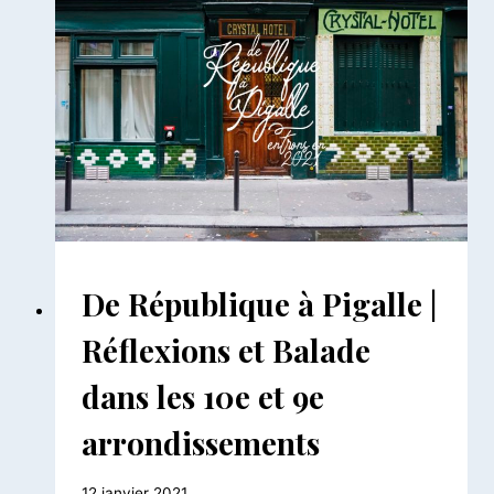
A
LA
RECHERCHE
DES
COURS
CACHÉES
BALADES
De République à Pigalle |
PARISIENNES
|
Réflexions et Balade
BALADES
URBAINES
dans les 10e et 9e
arrondissements
Par
12 janvier 2021