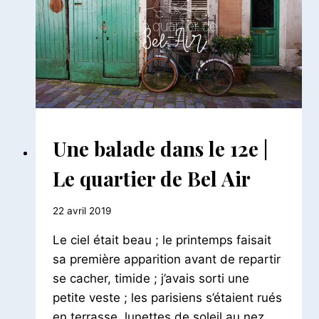
LES
10E
ET
9E
ARRONDISSEMENTS
BALADES
Une balade dans le 12e |
PARISIENNES
|
Le quartier de Bel Air
BALADES
URBAINES
Par
22 avril 2019
Le
Le ciel était beau ; le printemps faisait
Petit
Pois
sa première apparition avant de repartir
se cacher, timide ; j’avais sorti une
petite veste ; les parisiens s’étaient rués
en terrasse, lunettes de soleil au nez…