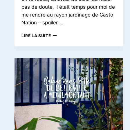
pas de doute, il était temps pour moi de
me rendre au rayon jardinage de Casto
Nation – spoiler :…
UNE
LIRE LA SUITE
BALADE
DANS
LE
12E
|
LE
QUARTIER
DE
BEL
AIR