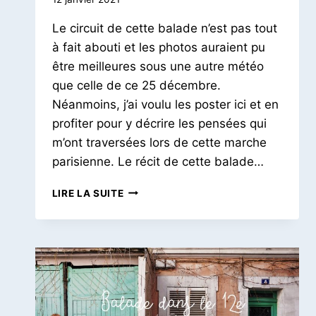
Le
Le circuit de cette balade n’est pas tout
Petit
Pois
à fait abouti et les photos auraient pu
être meilleures sous une autre météo
que celle de ce 25 décembre.
Néanmoins, j’ai voulu les poster ici et en
profiter pour y décrire les pensées qui
m’ont traversées lors de cette marche
parisienne. Le récit de cette balade…
DE
LIRE LA SUITE
RÉPUBLIQUE
À
PIGALLE
|
RÉFLEXIONS
ET
BALADE
DANS