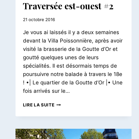
Traversée est-ouest #2
Par
21 octobre 2016
Le
Je vous ai laissés il y a deux semaines
Petit
Pois
devant la Villa Poissonnière, après avoir
visité la brasserie de la Goutte d’Or et
goutté quelques unes de leurs
spécialités. Il est désormais temps de
poursuivre notre balade à travers le 18e
! •| Le quartier de la Goutte d’Or |• Une
fois arrivés sur le…
UNE
LIRE LA SUITE
BALADE
DANS
LE
18E
|