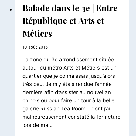
BALADES
Balade dans le 3e | Entre
PARISIENNES
|
République et Arts et
BALADES
URBAINES
Métiers
Par
10 août 2015
Le
La zone du 3e arrondissement située
Petit
Pois
autour du métro Arts et Métiers est un
quartier que je connaissais jusqu’alors
très peu. Je m’y étais rendue l’année
dernière afin d’assister au nouvel an
chinois ou pour faire un tour à la belle
galerie Russian Tea Room – dont j’ai
malheureusement constaté la fermeture
lors de ma…