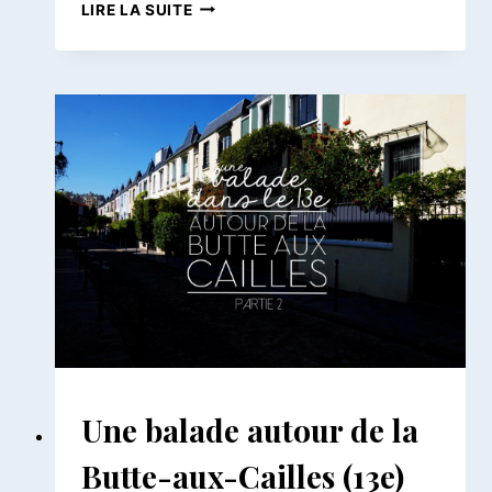
BALADE
LIRE LA SUITE
DANS
LE
3E
|
ENTRE
RÉPUBLIQUE
ET
ARTS
ET
MÉTIERS
BALADES
Une balade autour de la
PARISIENNES
|
Butte-aux-Cailles (13e)
BALADES