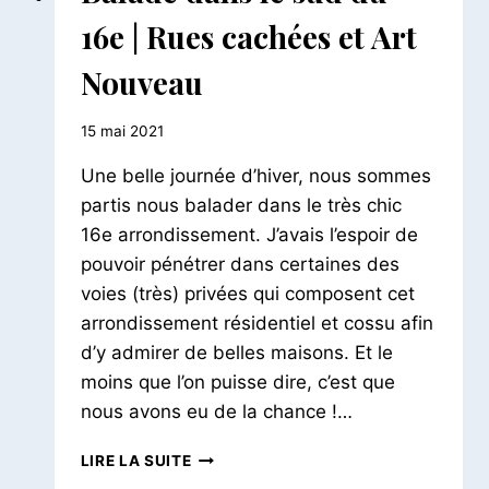
|
16e | Rues cachées et Art
BALADES
URBAINES
Nouveau
Par
15 mai 2021
Le
Une belle journée d’hiver, nous sommes
Petit
Pois
partis nous balader dans le très chic
16e arrondissement. J’avais l’espoir de
pouvoir pénétrer dans certaines des
voies (très) privées qui composent cet
arrondissement résidentiel et cossu afin
d’y admirer de belles maisons. Et le
moins que l’on puisse dire, c’est que
nous avons eu de la chance !…
BALADE
LIRE LA SUITE
DANS