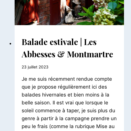
BALADES
Balade estivale | Les
PARISIENNES
|
Abbesses & Montmartre
BALADES
URBAINES
Par
23 juillet 2023
Le
Je me suis récemment rendue compte
Petit
Pois
que je propose régulièrement ici des
balades hivernales et bien moins à la
belle saison. Il est vrai que lorsque le
soleil commence à taper, je suis plus du
genre à partir à la campagne prendre un
peu le frais (comme la rubrique Mise au