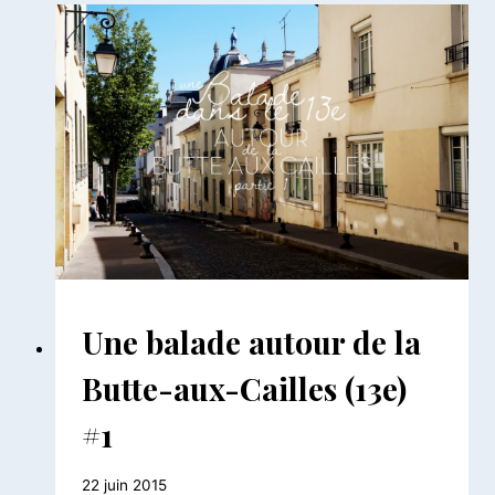
LA
BUTTE-
AUX-
CAILLES
(13E)
#2
BALADES
Une balade autour de la
PARISIENNES
|
Butte-aux-Cailles (13e)
BALADES
URBAINES
#1
Par
22 juin 2015