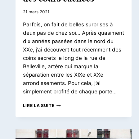
Par
21 mars 2021
Le
Parfois, on fait de belles surprises à
Petit
Pois
deux pas de chez soi… Après quasiment
dix années passées dans le nord du
XXe, j’ai découvert tout récemment des
coins secrets le long de la rue de
Belleville, artère qui marque la
séparation entre les XIXe et XXe
arrondissements. Pour cela, j’ai
simplement profité de chaque porte…
BALADE
LIRE LA SUITE
HIVERNALE
RUE
DE
BELLEVILLE
|