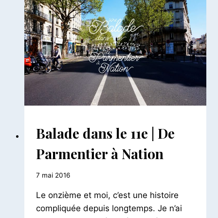
TRAVERSÉE
EST-
OUEST
#2
BALADES
Balade dans le 11e | De
PARISIENNES
|
Parmentier à Nation
BALADES
URBAINES
Par
7 mai 2016
Le
Le onzième et moi, c’est une histoire
Petit
Pois
compliquée depuis longtemps. Je n’ai