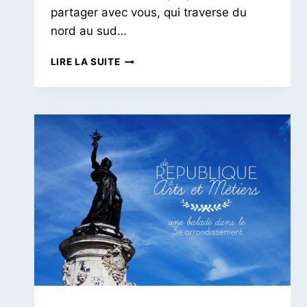
partager avec vous, qui traverse du
nord au sud…
BALADE
LIRE LA SUITE
DANS
LE
9E
|
DE
PIGALLE
À
CADET