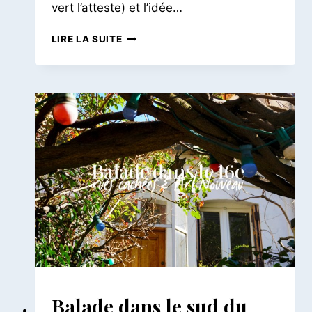
vert l’atteste) et l’idée…
BALADE
LIRE LA SUITE
ESTIVALE
|
LES
ABBESSES
&
MONTMARTRE
BALADES
Balade dans le sud du
PARISIENNES