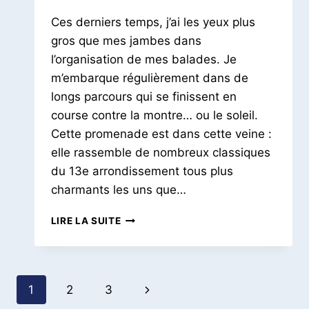
Le
Ces derniers temps, j’ai les yeux plus
Petit
Pois
gros que mes jambes dans
l’organisation de mes balades. Je
m’embarque régulièrement dans de
longs parcours qui se finissent en
course contre la montre… ou le soleil.
Cette promenade est dans cette veine :
elle rassemble de nombreux classiques
du 13e arrondissement tous plus
charmants les uns que…
UNE
LIRE LA SUITE
BALADE
AUTOUR
DE
LA
Navigation
Page
1
2
3
BUTTE-
AUX-