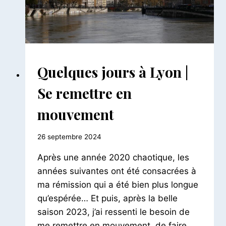
AILLEURS
Quelques jours à Lyon |
|
FRANCE
Se remettre en
mouvement
Par
26 septembre 2024
Le
Après une année 2020 chaotique, les
Petit
Pois
années suivantes ont été consacrées à
ma rémission qui a été bien plus longue
qu’espérée… Et puis, après la belle
saison 2023, j’ai ressenti le besoin de
me remettre en mouvement, de faire