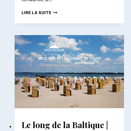
UN
LIRE LA SUITE
VOYAGE
EN
ITALIE
DU
NORD
|
DE
VENISE
AUX
GRANDS
LACS
AILLEURS
Le long de la Baltique |
|