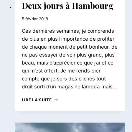
ALLEMAGNE
Deux jours à Hambourg
Par
5 février 2018
Le
Ces dernières semaines, je comprends
Petit
Pois
de plus en plus l’importance de profiter
de chaque moment de petit bonheur, de
ne pas essayer de voir plus grand, plus
beau, mais d’apprécier ce que j’ai et ce
qui m’est offert. Je me rends bien
compte que je sors des clichés tout
droit sorti d’un magasine lambda mais…
DEUX
LIRE LA SUITE
JOURS
À
HAMBOURG