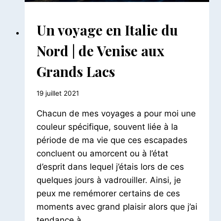
AILLEURS
Un voyage en Italie du
|
EUROPE
Nord | de Venise aux
|
ITALIE
Grands Lacs
Par
19 juillet 2021
Le
Chacun de mes voyages a pour moi une
Petit
Pois
couleur spécifique, souvent liée à la
période de ma vie que ces escapades
concluent ou amorcent ou à l’état
d’esprit dans lequel j’étais lors de ces
quelques jours à vadrouiller. Ainsi, je
peux me remémorer certains de ces
moments avec grand plaisir alors que j’ai
tendance à…