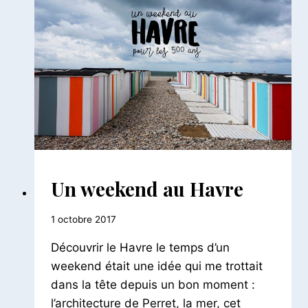
AILLEURS
Un weekend au Havre
|
FRANCE
Par
1 octobre 2017
Le
Découvrir le Havre le temps d’un
Petit
Pois
weekend était une idée qui me trottait
dans la tête depuis un bon moment :
l’architecture de Perret, la mer, cet