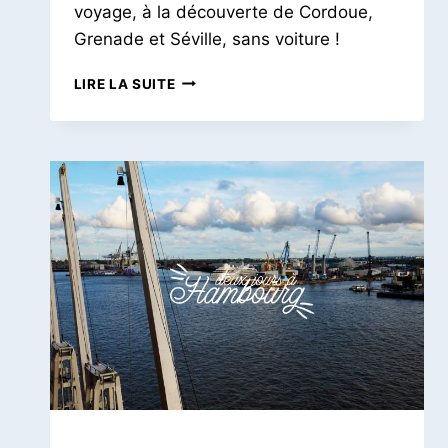
Pois
voyage, à la découverte de Cordoue,
Grenade et Séville, sans voiture !
UN
LIRE LA SUITE
SÉJOUR
ANDALOU
|
CORDOUE,
GRENADE
&
SÉVILLE