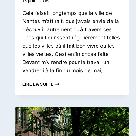
Par
15 juillet 2015
Le
Cela faisait longtemps que la ville de
Petit
Pois
Nantes m’attirait, que j’avais envie de la
découvrir autrement qu’à travers ces
unes qui fleurissent régulièrement telles
que les villes où il fait bon vivre ou les
villes vertes. C’est enfin chose faite !
Devant m’y rendre pour le travail un
vendredi à la fin du mois de mai,…
UN
LIRE LA SUITE
WEEKEND
NANTAIS