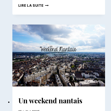
AMSTERDAM
LIRE LA SUITE
|
LE
CITY
GUIDE
DU
PETIT
POIS
AILLEURS
Un weekend nantais
|
FRANCE