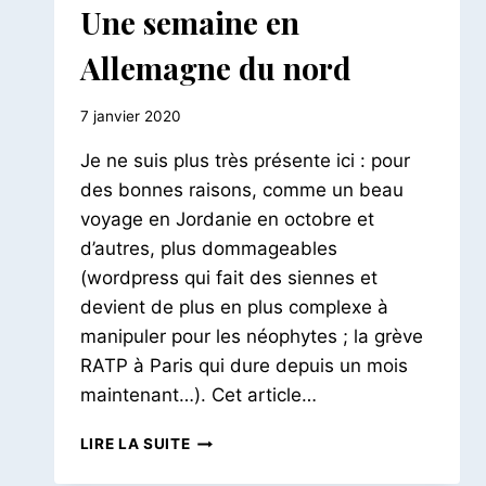
ALLEMAGNE
Une semaine en
|
EUROPE
Allemagne du nord
Par
7 janvier 2020
Le
Je ne suis plus très présente ici : pour
Petit
Pois
des bonnes raisons, comme un beau
voyage en Jordanie en octobre et
d’autres, plus dommageables
(wordpress qui fait des siennes et
devient de plus en plus complexe à
manipuler pour les néophytes ; la grève
RATP à Paris qui dure depuis un mois
maintenant…). Cet article…
LE
LIRE LA SUITE
LONG
DE