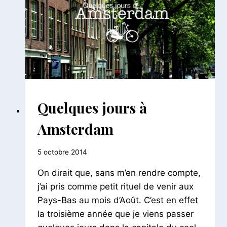
AILLEURS
Quelques jours à
|
EUROPE
Amsterdam
|
PAYS
BAS
Par
5 octobre 2014
Le
On dirait que, sans m’en rendre compte,
Petit
Pois
j’ai pris comme petit rituel de venir aux
Pays-Bas au mois d’Août. C’est en effet
la troisième année que je viens passer