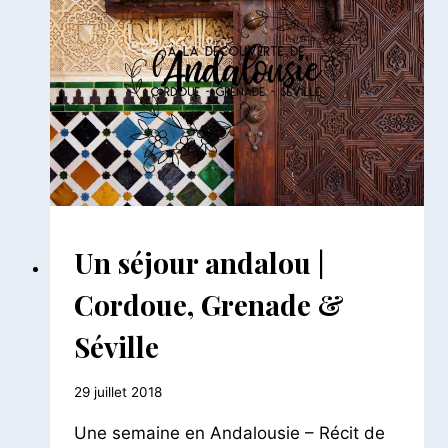
|
DES
VACANCES
ITALIENNES
#3
AILLEURS
Un séjour andalou |
|
ESPAGNE
Cordoue, Grenade &
|
EUROPE
Séville
Par
29 juillet 2018
Le
Une semaine en Andalousie – Récit de
Petit