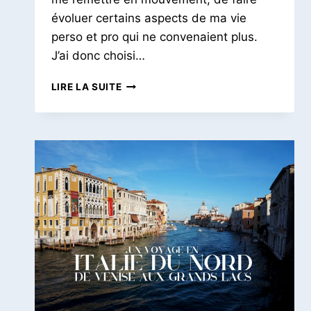
évoluer certains aspects de ma vie
perso et pro qui ne convenaient plus.
J’ai donc choisi…
QUELQUES
LIRE LA SUITE
JOURS
À
LYON
|
SE
REMETTRE
EN
MOUVEMENT