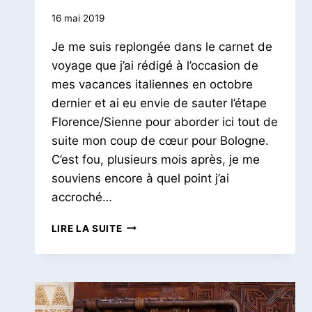
Par
16 mai 2019
Le
Je me suis replongée dans le carnet de
Petit
Pois
voyage que j’ai rédigé à l’occasion de
mes vacances italiennes en octobre
dernier et ai eu envie de sauter l’étape
Florence/Sienne pour aborder ici tout de
suite mon coup de cœur pour Bologne.
C’est fou, plusieurs mois après, je me
souviens encore à quel point j’ai
accroché…
BOLOGNE
LIRE LA SUITE
|
ROUGE,
VIVANTE
&
GASTRONOMIQUE