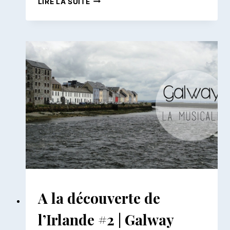
LIRE LA SUITE
LA
DÉCOUVERTE
DE
L’IRLANDE
#5
|
DUBLIN
EUROPE
A la découverte de
|
IRLANDE
l’Irlande #2 | Galway