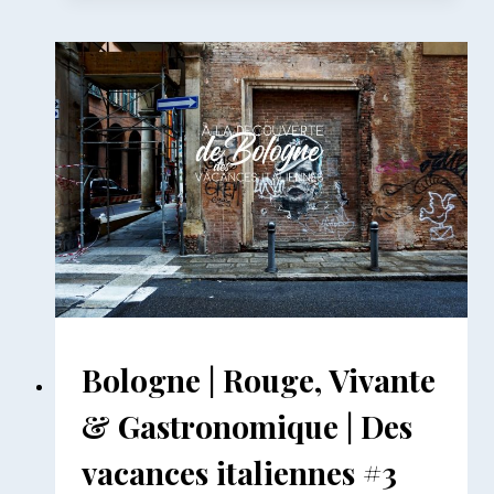
LA
BALTIQUE
|
UNE
SEMAINE
EN
ALLEMAGNE
DU
NORD
AILLEURS
Bologne | Rouge, Vivante
|
EUROPE
& Gastronomique | Des
|
ITALIE
vacances italiennes #3