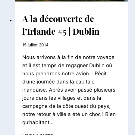
AILLEURS
A la découverte de
|
EUROPE
l’Irlande #5 | Dublin
|
IRLANDE
Par
15 juillet 2014
Le
Nous arrivons à la fin de notre voyage
Petit
Pois
et il est temps de regagner Dublin où
nous prendrons notre avion… Récit
d’une journée dans la capitale
irlandaise. Après avoir passé plusieurs
jours dans les villages et dans la
campagne de la côte ouest du pays,
notre retour à ville a été un choc ! Bien
qu’habitant…
A