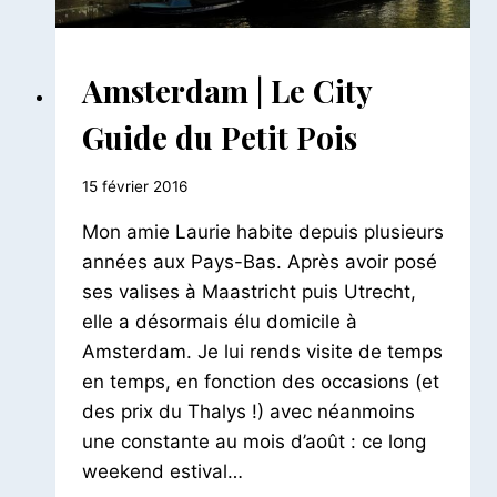
AILLEURS
Amsterdam | Le City
|
EUROPE
Guide du Petit Pois
|
PAYS
BAS
Par
15 février 2016
Le
Mon amie Laurie habite depuis plusieurs
Petit
Pois
années aux Pays-Bas. Après avoir posé
ses valises à Maastricht puis Utrecht,
elle a désormais élu domicile à
Amsterdam. Je lui rends visite de temps
en temps, en fonction des occasions (et
des prix du Thalys !) avec néanmoins
une constante au mois d’août : ce long
weekend estival…