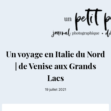
Aller
au
contenu
AILLEURS
Un voyage en Italie du Nord
|
EUROPE
| de Venise aux Grands
|
ITALIE
Lacs
19 juillet 2021
Par
Le
Petit
Pois