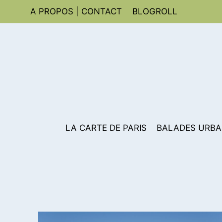
Aller
A PROPOS | CONTACT
BLOGROLL
au
contenu
LA CARTE DE PARIS
BALADES URBA