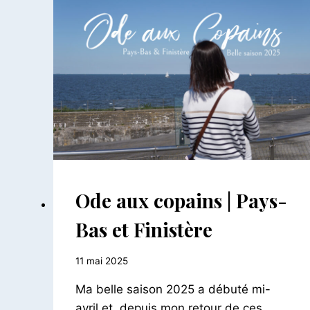
FRANCE
Ode aux copains | Pays-
|
INSTANTANÉS
Bas et Finistère
Par
11 mai 2025
Le
Ma belle saison 2025 a débuté mi-
Petit
Pois
avril et, depuis mon retour de ces