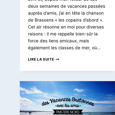
deux semaines de vacances passées
auprès d’amis, j’ai en tête la chanson
de Brassens « les copains d’abord ».
Cet air résonne en moi pour diverses
raisons : il me rappelle bien-sûr la
force des liens amicaux, mais
également les classes de mer, où…
ODE
LIRE LA SUITE
AUX
COPAINS
|
PAYS-
BAS
ET
FINISTÈRE