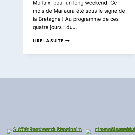
Morlaix, pour un long weekend. Ce
mois de Mai aura été sous le signe de
la Bretagne ! Au programme de ces
quatre jours : du…
DES
LIRE LA SUITE
VACANCES
BRETONNES
|
FINISTÈRE
NORD
|
AVEC
DES
AMIS