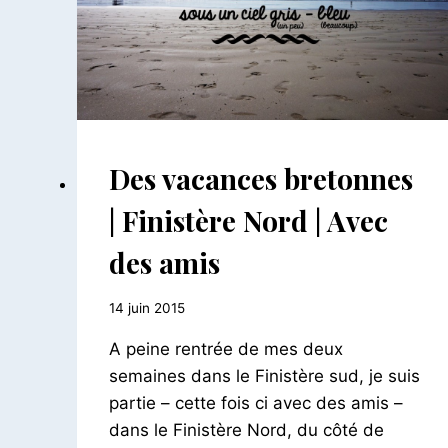
AILLEURS
Des vacances bretonnes
|
FRANCE
| Finistère Nord | Avec
des amis
Par
14 juin 2015
Le
A peine rentrée de mes deux
Petit
Pois
semaines dans le Finistère sud, je suis
partie – cette fois ci avec des amis –
dans le Finistère Nord, du côté de