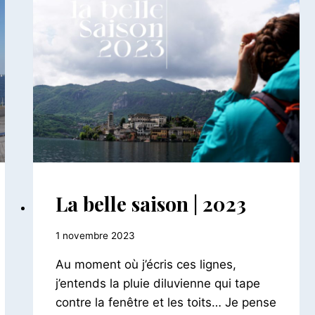
AILLEURS
La belle saison | 2023
|
FRANCE
Par
1 novembre 2023
|
INSTANTANÉS
Le
Au moment où j’écris ces lignes,
Petit
Pois
j’entends la pluie diluvienne qui tape
contre la fenêtre et les toits… Je pense