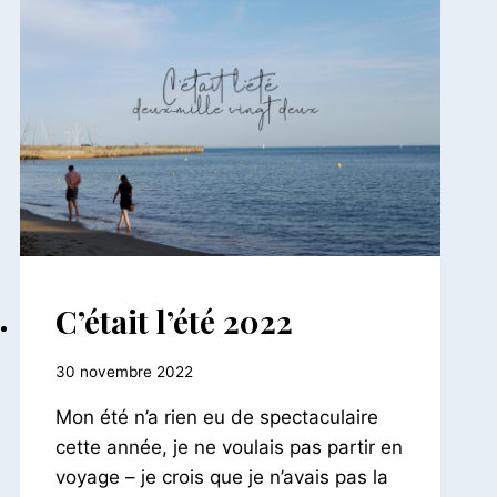
AILLEURS
C’était l’été 2022
|
FRANCE
Par
30 novembre 2022
|
INSTANTANÉS
Le
Mon été n’a rien eu de spectaculaire
Petit
Pois
cette année, je ne voulais pas partir en
voyage – je crois que je n’avais pas la